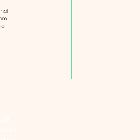
 
nal 
ram 
ia 
 
LA?
cursos