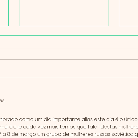
1º d
O que eu realmente quero?
es
lembrado como um dia importante aliás este dia é o único
omércio, e cada vez mais temos que falar destas mulhere
7 a 8 de março um grupo de mulheres russas soviética q