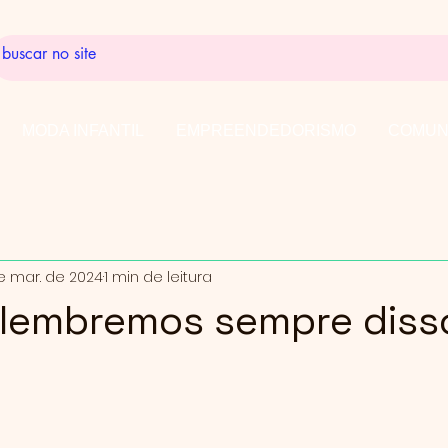
MODA INFANTIL
EMPREENDEDORISMO
COMUN
e mar. de 2024
1 min de leitura
 lembremos sempre diss