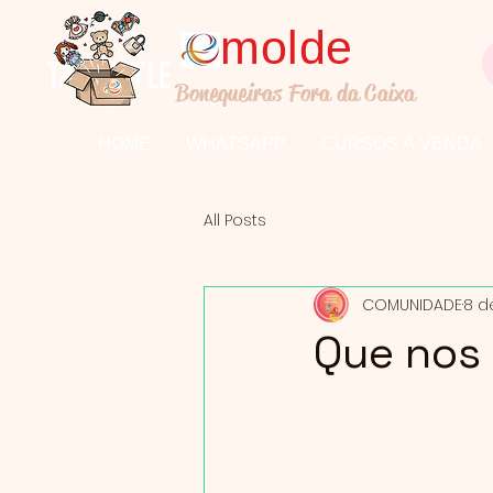
molde
TALL TITLE
Bonequeiras Fora da Caixa
HOME
WHATSAPP
CURSOS À VENDA
All Posts
COMUNIDADE
8 d
Que nos