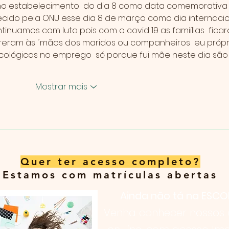
 no estabelecimento  do dia 8 como data comemorativa
hecido pela ONU esse dia 8 de março como dia internacio
tinuamos com luta pois com o covid 19 as famiílIas  fica
reram às ´mãos dos maridos ou companheiros  eu própr
icológicas no emprego  só porque fui mãe neste dia são
Mostrar mais
Quer ter acesso completo?
Estamos com matrículas abertas
Ainda não tá na ESCO
Venha conhecer nossos 