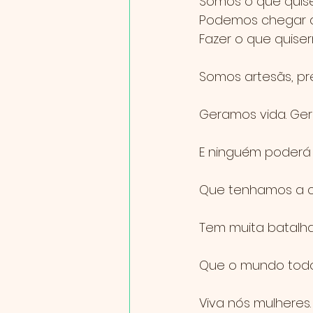
Somos o que quise
Podemos chegar a
Fazer o que quise
Somos artesãs, pr
Geramos vida. Ge
E ninguém poderá 
Que tenhamos a co
Tem muita batalha
Que o mundo todo 
Viva nós mulheres