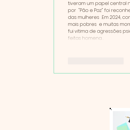
tiveram um papel central
por  "Pão e Paz" foi recon
das mulheres  .Em 2024, con
mais pobres  e muitas mor
fui vitima de agressões ps
feitas homena…
Curtir
Responder