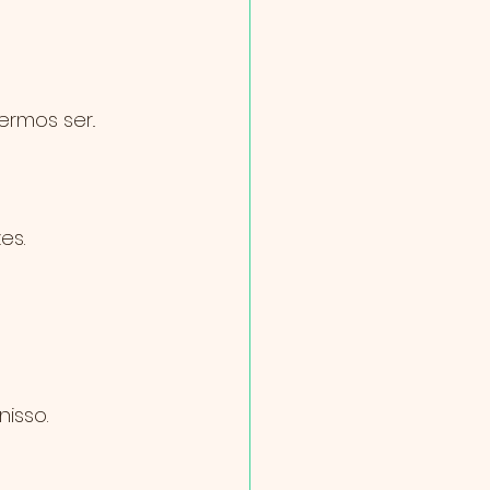
rmos ser..
es.
isso.