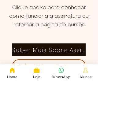
Clique abaixo para conhecer
como funciona a assinatura ou
retornar a página de cursos
Saber Mais Sobre Assinatura
Voltar à Página de Cursos
Home
Loja
WhatsApp
Alunas
Quem somos
Cursos
Corte e Costura Infantil
Termos de uso
Política de Privacidade
Contato