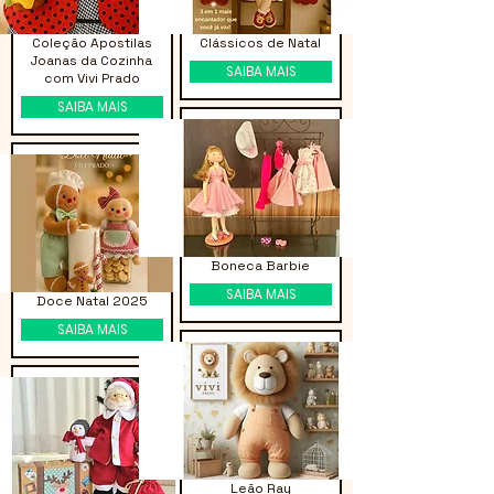
Coleção Apostilas
Clássicos de Natal
Joanas da Cozinha
SAIBA MAIS
com Vivi Prado
SAIBA MAIS
Boneca Barbie
SAIBA MAIS
Doce Natal 2025
SAIBA MAIS
Leão Ray