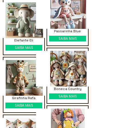
Passarinha Blue
SAIBA MAIS
Elefante Eli
SAIBA MAIS
Boneca Country
SAIBA MAIS
Girafinha Rafa
SAIBA MAIS