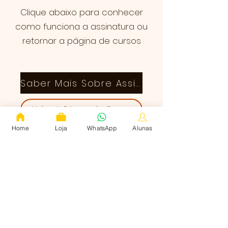
Clique abaixo para conhecer
como funciona a assinatura ou
retornar a página de cursos
Saber Mais Sobre Assinatura
Voltar à Página de Cursos
Home
Loja
WhatsApp
Alunas
Quem somos
Cursos
Corte e Costura Infantil
Termos de uso
Política de Privacidade
Contato