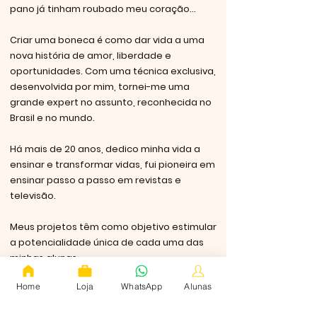
pano já tinham roubado meu coração...
Criar uma boneca é como dar vida a uma
nova história de amor, liberdade e
oportunidades. Com uma técnica exclusiva,
desenvolvida por mim, tornei-me uma
grande expert no assunto, reconhecida no
Brasil e no mundo.
Há mais de 20 anos, dedico minha vida a
ensinar e transformar vidas, fui pioneira em
ensinar passo a passo em revistas e
televisão.
Meus projetos têm como objetivo estimular
a potencialidade única de cada uma das
minhas alunas.
Home
Loja
WhatsApp
Alunas
Acredito que podemos viver uma vida plena
fazendo o que amamos e, assim, fundei a