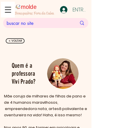
molde
ENTRAR
Bonequeiras Fora da Caixa
< VOLTAR
Quem é a
professora
Vivi Prado?
Mãe coruja de milhares de filhas de pano e
de 4 humanos maravilhosos,
empreendedora nata, artesã polivalente e
aventureira na vida! Haha, é isso mesmo!
Nos anos 90, me formei em psicologia e,