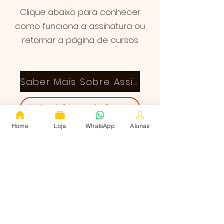
Clique abaixo para conhecer
como funciona a assinatura ou
retornar a página de cursos
Saber Mais Sobre Assinatura
Voltar à Página de Cursos
Home
Loja
WhatsApp
Alunas
Quem somos
Cursos
Corte e Costura Infantil
Termos de uso
Política de Privacidade
Contato