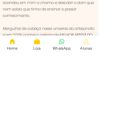
acendeu em mim a chama e descobri o dom que
nem sabia que tinha de ensinar e passar
conhecimento.
Mergulhei de cabeça nesse universo do artesanato
e em 2009 ganhei o prêmio de MELHOR ARTESÃ DO
ANO (Categoria Patchwork).
Home
Loja
WhatsApp
Alunas
Do Patchwork para as Bonecas de Pano foi um
pulinho. As bonecas me fascinaram. Foi amor à
primeira vista.
Fazer bonecas de pano me remete ao passado de
uma infância sonhada.​
Criar e gerar uma boneca de pano é como
construir uma nova história de amor, de liberdade
e de oportunidade.
E assim, descobri que tinha uma didática singular
para ensinar.