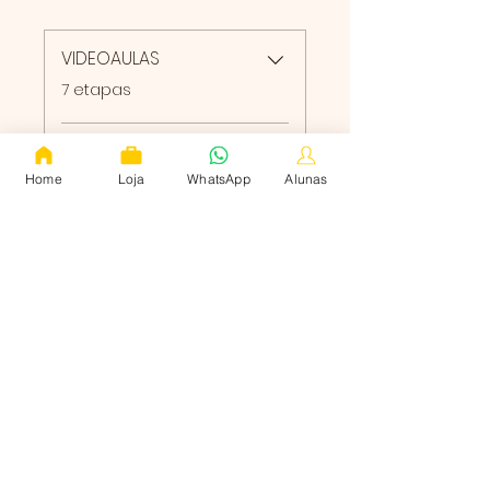
VIDEOAULAS
.
7 etapas
Ver mais
Home
Loja
WhatsApp
Alunas
Instrutor
Vivi Prado
2 planos disponíveis, A partir
de 568,00 R$