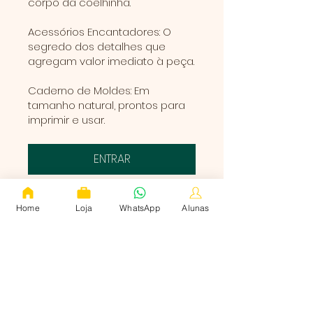
corpo da coelhinha.
Acessórios Encantadores: O
segredo dos detalhes que
agregam valor imediato à peça.
Caderno de Moldes: Em
tamanho natural, prontos para
imprimir e usar.
ENTRAR
Home
Loja
WhatsApp
Alunas
Módulos
Curso on-line Coelha
lana Porta papel
Higiênico
.