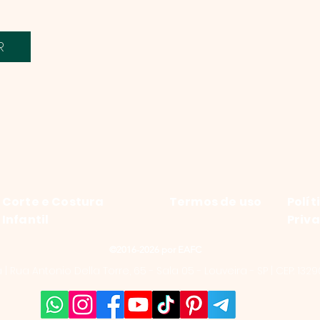
R
Corte e Costura
Termos de uso
Polít
Infantil
Priv
©2016-2026 por EAFC
 Rua Antonio Della Torre, 65 - Sala 05 - Louveira - SP | CEP: 1329