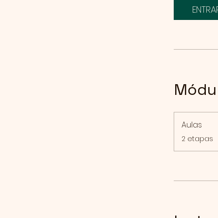
ENTRA
Módu
Aulas
.
2 etapas