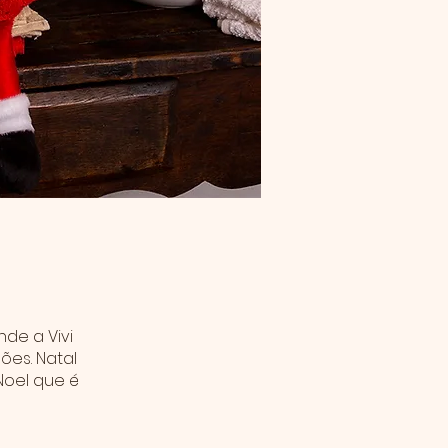
de a Vivi
ões. Natal
Noel que é