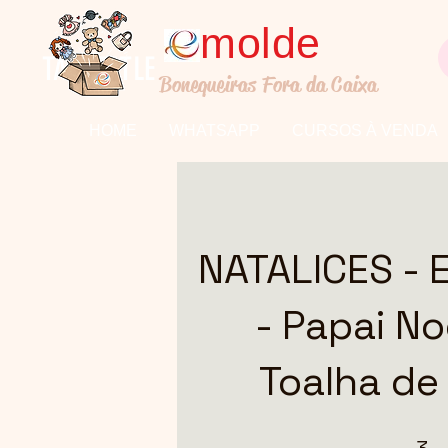
molde
TALL TITLE
Bonequeiras Fora da Caixa
HOME
WHATSAPP
CURSOS À VENDA
NATALICES - 
- Papai No
Toalha de
3 etapas