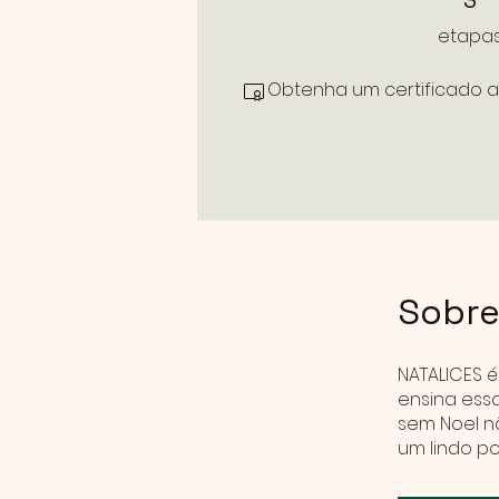
3
etapa
Obtenha um certificado a
Sobr
NATALICES é
ensina essa
sem Noel n
um lindo po