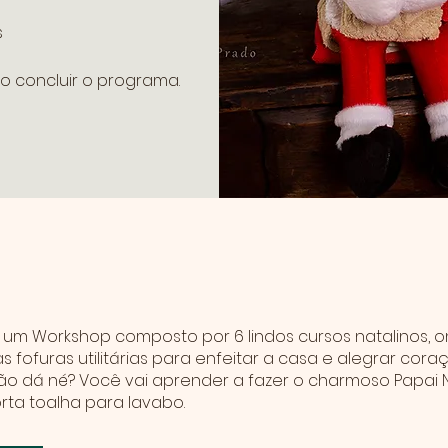
s
o concluir o programa.
e
 um Workshop composto por 6 lindos cursos natalinos, on
s fofuras utilitárias para enfeitar a casa e alegrar coraç
ão dá né? Você vai aprender a fazer o charmoso Papai 
rta toalha para lavabo.