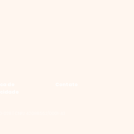
ica de
Contato
acidade
0-028 | CNPJ: 42.088.552/0001-43