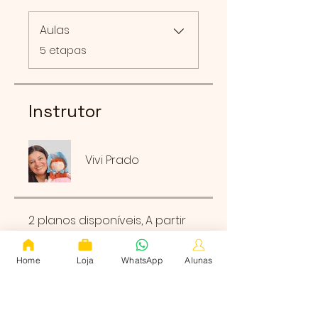
Aulas
.
5 etapas
Instrutor
Vivi Prado
2 planos disponíveis, A partir
de 568,00 R$
Home
Loja
WhatsApp
Alunas