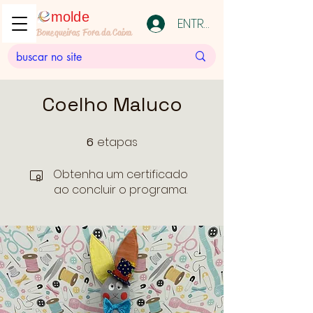
molde
ENTRAR
Bonequeiras Fora da Caixa
Coelho Maluco
etapas
6
6 etapas
Obtenha um certificado
ao concluir o programa.