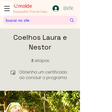
molde
ENTRAR
Bonequeiras Fora da Caixa
Coelhos Laura e
Nestor
etapas
3
3 etapas
Obtenha um certificado
ao concluir o programa.