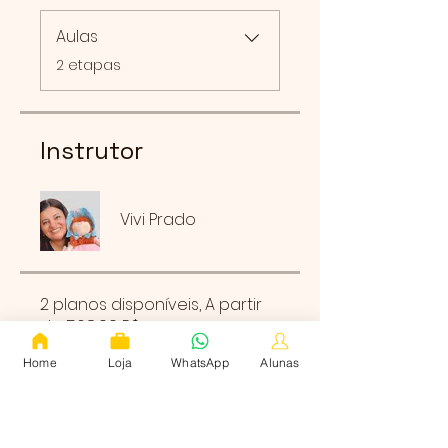
Aulas
.
2 etapas
Instrutor
Vivi Prado
2 planos disponíveis, A partir
de 568,00 R$
Home
Loja
WhatsApp
Alunas