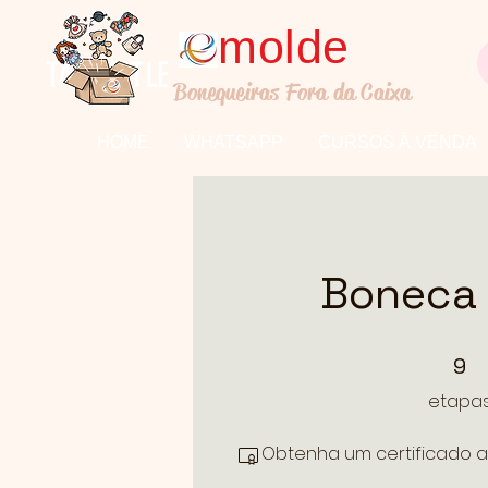
molde
TALL TITLE
Bonequeiras Fora da Caixa
HOME
WHATSAPP
CURSOS À VENDA
Boneca
9 etapas
9
etapa
Obtenha um certificado a