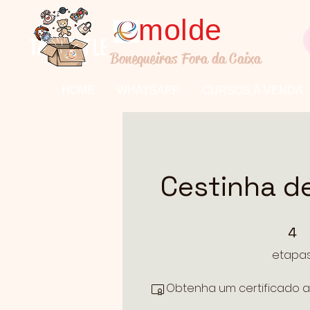
molde
TALL TITLE
Bonequeiras Fora da Caixa
HOME
WHATSAPP
CURSOS À VENDA
Cestinha d
4 etapas
4
etapa
Obtenha um certificado a