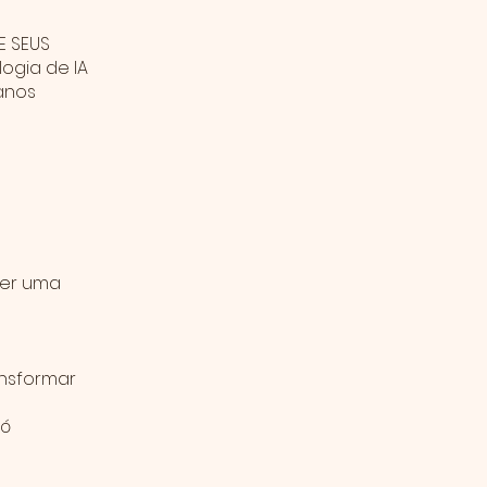
E SEUS
ogia de IA
anos
ver uma
ansformar
só