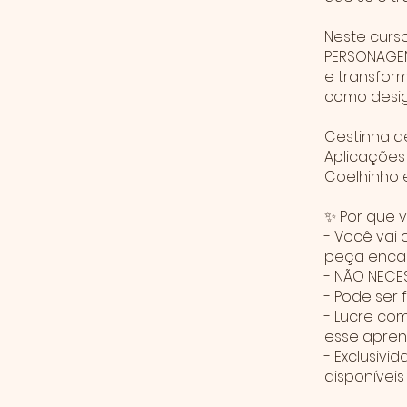
Neste curs
PERSONAGEN
e transfor
como desig
Cestinha d
Aplicações
Coelhinho 
✨ Por que 
- Você vai 
peça encan
- NÃO NECE
- Pode ser 
- Lucre co
esse apren
- Exclusivi
disponíveis