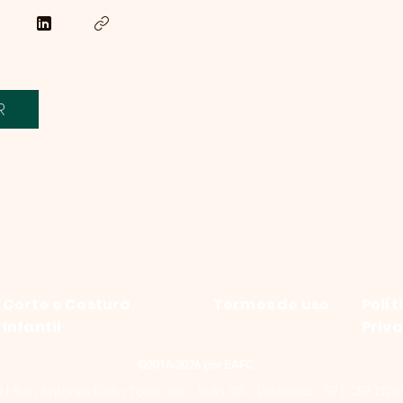
R
Corte e Costura
Termos de uso
Polít
Infantil
Priv
©2016-2026 por EAFC
 Rua Antonio Della Torre, 65 - Sala 05 - Louveira - SP | CEP: 1329