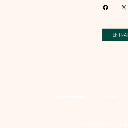
ENTRA
Quem somos
Cursos
MVM - Produções Arísticas Ltda |