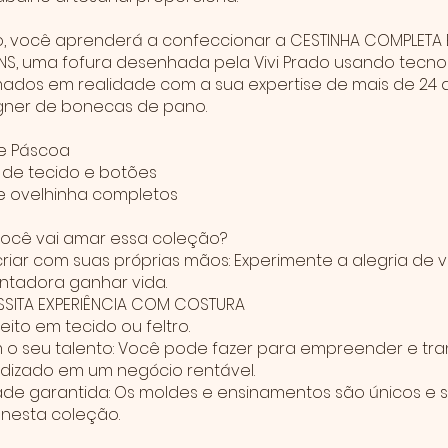
o, você aprenderá a confeccionar a CESTINHA COMPLETA 
S, uma fofura desenhada pela Vivi Prado usando tecnol
mados em realidade com a sua expertise de mais de 24 
ner de bonecas de pano.
e Páscoa
 de tecido e botões
e ovelhinha completos
você vai amar essa coleção?
criar com suas próprias mãos: Experimente a alegria de 
tadora ganhar vida.
SSITA EXPERIÊNCIA COM COSTURA
feito em tecido ou feltro.
m o seu talento: Você pode fazer para empreender e tr
dizado em um negócio rentável.
dade garantida: Os moldes e ensinamentos são únicos e 
 nesta coleção.