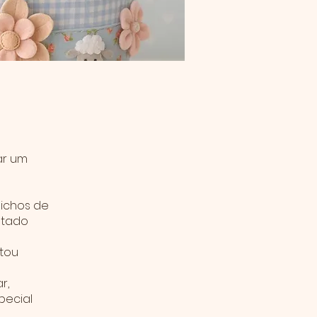
ar um
bichos de
ltado
ntou
r,
pecial