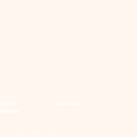
ica de
Contato
acidade
0-028 | CNPJ: 42.088.552/0001-43