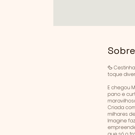
Sobr
🦆 Cestinha
toque dive
E chegou M
pano e curt
maravilhoso
Criada com
milhares de
Imagine faz
empreender
que só o tr