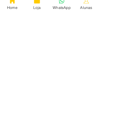
2 planos disponíveis, A partir
Home
Loja
WhatsApp
Alunas
de 568,00 R$
ENTRAR
Quem somos
Cursos
Corte e Costura Infantil
Termos de uso
Política de Privacidade