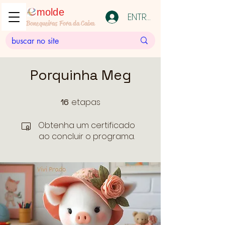
molde
ENTRAR
Bonequeiras Fora da Caixa
Porquinha Meg
etapas
16
16 etapas
Obtenha um certificado
ao concluir o programa.