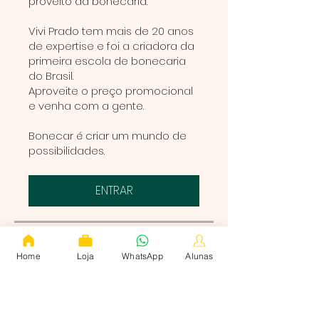
proveito da bonecaria.
Vivi Prado tem mais de 20 anos
de expertise e foi a criadora da
primeira escola de bonecaria
do Brasil.
Aproveite o preço promocional
e venha com a gente.
Bonecar é criar um mundo de
possibilidades.
ENTRAR
Módulos
Home
Loja
WhatsApp
Alunas
Apresentação
.
2 etapas