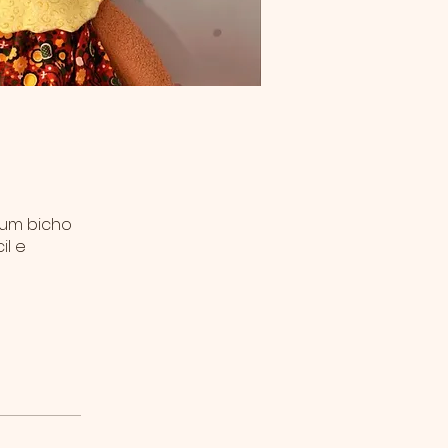
 um bicho
il e