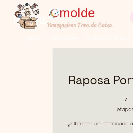
molde
TALL TITLE
Bonequeiras Fora da Caixa
HOME
WHATSAPP
CURSOS À VENDA
Raposa Por
7 etapas
7
etapa
Obtenha um certificado a