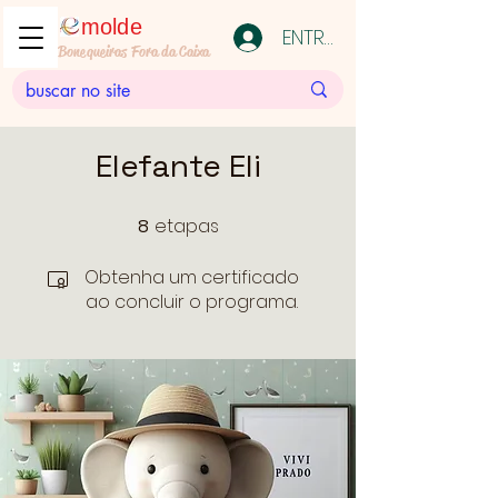
molde
ENTRAR
Bonequeiras Fora da Caixa
Elefante Eli
etapas
8
8 etapas
Obtenha um certificado
ao concluir o programa.