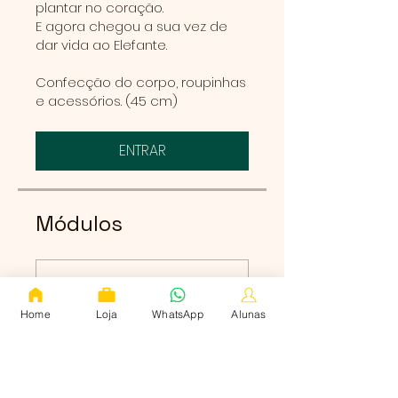
plantar no coração.
E agora chegou a sua vez de
dar vida ao Elefante.
Confecção do corpo, roupinhas
e acessórios. (45 cm)
ENTRAR
Módulos
Aulas
.
7 etapas
Home
Loja
WhatsApp
Alunas
Ver mais