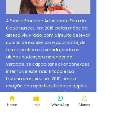
A Escola Emolde - Artesanato Fora da
Caixa nasceu em 2016, pelas mãos da
artesã Vivi Prado, com o intuito de levar
cursos de excelência e qualidade, de
forma pratica e divertida, onde as
alunas pudessem aprender de
verdade, se capacitar e criar conexões
internas e externas. E toda essa
história se iniciou em 2010, com a
criação das apostilas físicas e depois
em 2012 com as apostilas digitais.
Home
Loja
WhatsApp
Alunas
Desde então, já passaram por aqui
mais de 35.000 alunas em mais de 100
cursos entre bonecas de pano, bichos
de pano e costura criativa.