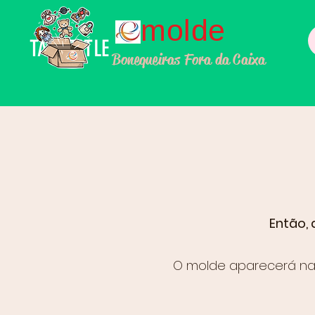
molde
TALL TITLE
Bonequeiras Fora da Caixa
Então, 
O molde aparecerá na 