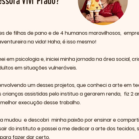
ssora Vivi Prado?
res de filhas de pano e de 4 humanos maravilhosos, empr
aventureira na vida! Haha, é isso mesmo!
i em psicologia e, iniciei minha jornada na área social, cr
dultos em situações vulneráveis.
envolvendo um desses projetos, que conheci a arte em te
 crianças assistidas pelo instituo a gerarem renda, fiz 2
 melhor execução desse trabalho.
ida mudou e descobri minha paixão por ensinar e compart
sair do instituto e passei a me dedicar a arte dos tecido
para fazer dar certo.