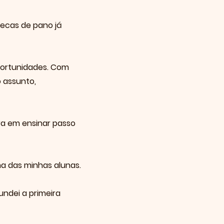
ecas de pano já
portunidades. Com
 assunto,
ira em ensinar passo
a das minhas alunas.
ndei a primeira