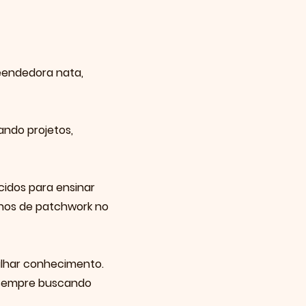
eendedora nata,
iando projetos,
cidos para ensinar
 anos de patchwork no
ilhar conhecimento.
s, sempre buscando