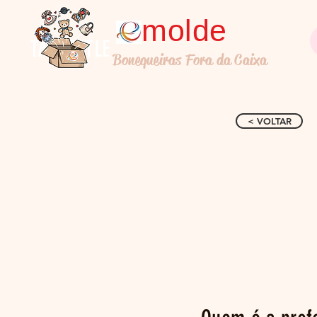
molde
TALL TITLE
Bonequeiras Fora da Caixa
< VOLTAR