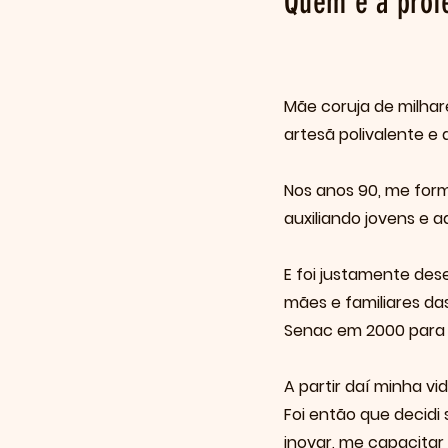
Quem é a profe
Mãe coruja de milha
artesã polivalente e 
Nos anos 90, me forme
auxiliando jovens e a
E foi justamente des
mães e familiares das
Senac em 2000 para
A partir daí minha v
Foi então que decidi 
inovar, me capacitar 