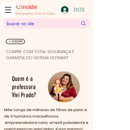
molde
ENTRAR
Bonequeiras Fora da Caixa
< VOLTAR
COMPRE COM TOTAL SEGURANÇA E 
GARANTIA DO SISTEMA HOTMART
Quem é a
professora
Vivi Prado?
Mãe coruja de milhares de filhas de pano e
de 4 humanos maravilhosos,
empreendedora nata, artesã polivalente e
aventureira na vida! Haha, é isso mesmo!