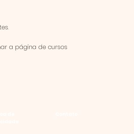
es.
nar a página de cursos
ica de
Contato
acidade