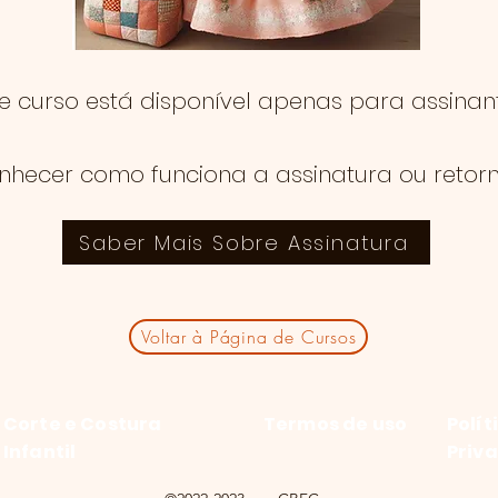
te curso está disponível apenas para assinant
nhecer como funciona a assinatura ou retor
Saber Mais Sobre Assinatura
Voltar à Página de Cursos
Corte e Costura
Termos de uso
Polít
Infantil
Priv