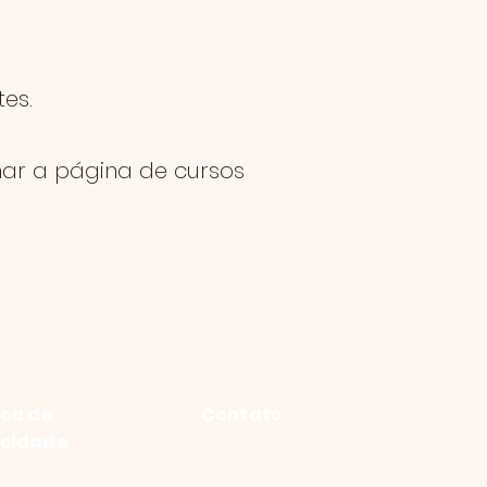
es.
nar a página de cursos
ica de
Contato
acidade