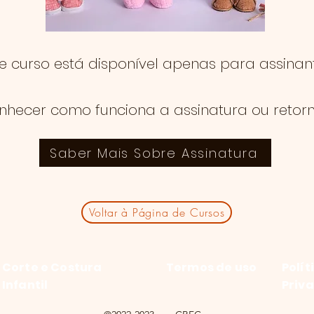
te curso está disponível apenas para assinant
nhecer como funciona a assinatura ou retor
Saber Mais Sobre Assinatura
Voltar à Página de Cursos
Corte e Costura
Termos de uso
Polít
Infantil
Priv