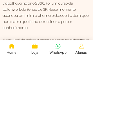
trabalhava no ano 2000. Foi um curso de
patchwork do Senac de SP. Nesse momento
acendeu em mim a chama e descobri o dom que
nem sabia que tinha de ensinar e passar
conhecimento.
Mergulhei de cabeça nesse universo do artesanato
e em 2009 ganhei o prêmio de MELHOR ARTESÃ DO
ANO (Categoria Patchwork).
Home
Loja
WhatsApp
Alunas
Do Patchwork para as Bonecas de Pano foi um
pulinho. As bonecas me fascinaram. Foi amor à
primeira vista.
Fazer bonecas de pano me remete ao passado de
uma infância sonhada.​
Criar e gerar uma boneca de pano é como
construir uma nova história de amor, de liberdade
e de oportunidade.