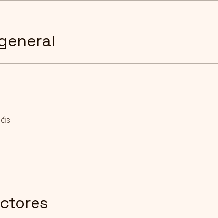
 general
más
uctores