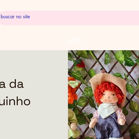
INICIO
a da
uinho