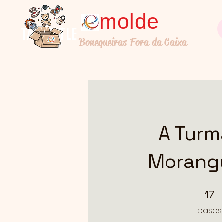
molde
TALL TITLE
Bonequeiras Fora da Caixa
A Turm
Morang
17 pasos
17
pasos