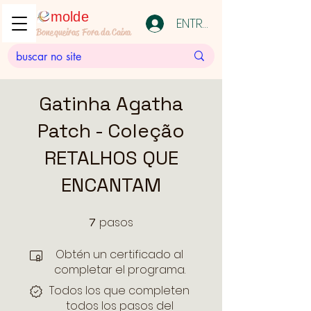
molde
ENTRAR
Bonequeiras Fora da Caixa
Gatinha Agatha
Patch - Coleção
RETALHOS QUE
ENCANTAM
pasos
7
7 pasos
Obtén un certificado al
completar el programa.
Todos los que completen
todos los pasos del