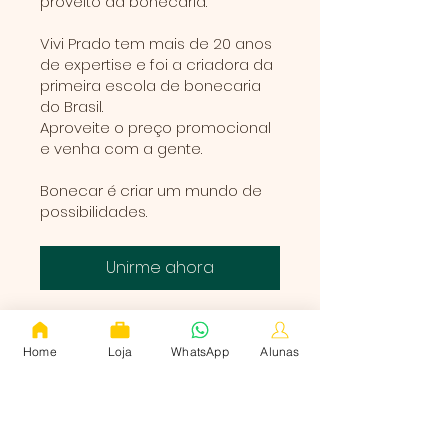
proveito da bonecaria.
Vivi Prado tem mais de 20 anos
de expertise e foi a criadora da
primeira escola de bonecaria
do Brasil.
Aproveite o preço promocional
e venha com a gente.
Bonecar é criar um mundo de
possibilidades.
Unirme ahora
Vista general
Home
Loja
WhatsApp
Alunas
Apresentação
.
2 pasos