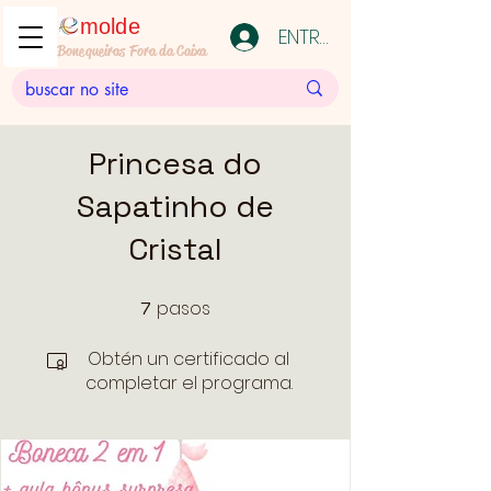
molde
ENTRAR
Bonequeiras Fora da Caixa
Princesa do
Sapatinho de
Cristal
pasos
7
7 pasos
Obtén un certificado al
completar el programa.