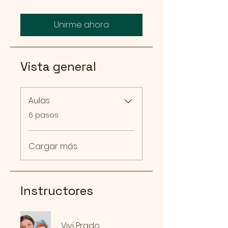
Unirme ahora
Vista general
Aulas
.
6 pasos
Cargar más
Instructores
Vivi Prado