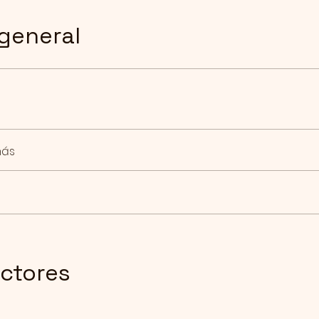
 general
más
uctores