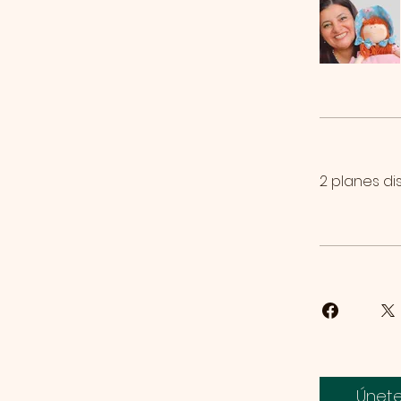
2 planes di
Únet