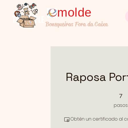
molde
TALL TITLE
Bonequeiras Fora da Caixa
Raposa Por
7 pasos
7
pasos
Obtén un certificado al 