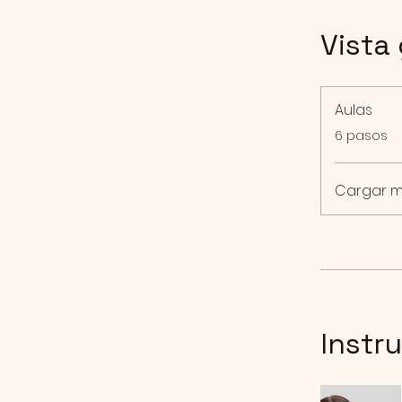
Vista
Aulas
.
6 pasos
Cargar 
Instr