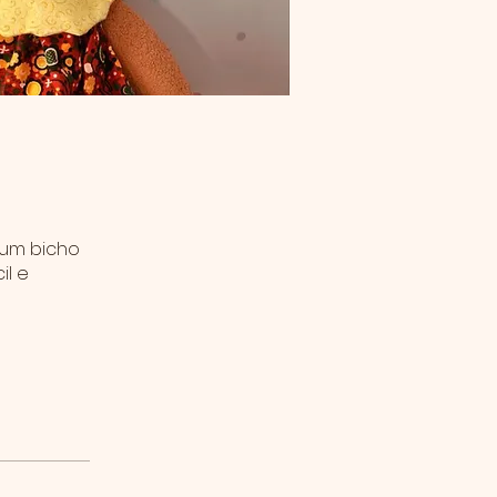
 um bicho
il e