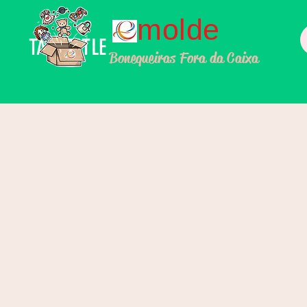
molde
TALL TITLE
Bonequeiras Fora da Caixa