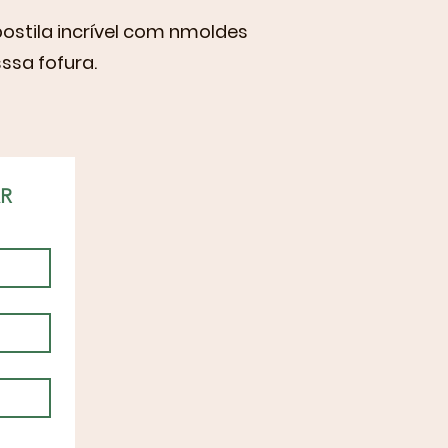
ostila incrível com nmoldes
sssa fofura.
AR