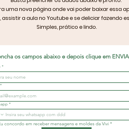
Basta preencher os dados abaixo e pronto.
ra uma nova página onde vai poder baixar essa ap
, assistir a aula no Youtube e se deliciar fazendo e
Simples, prático e lindo.
encha os campos abaixo e depois clique em ENVI
e
*
*
sapp
*
Eu concordo em receber mensagens e moldes da Vivi
*