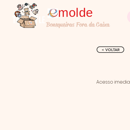
molde
TALL TITLE
Bonequeiras Fora da Caixa
< VOLTAR
Acesso imedia