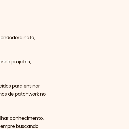
eendedora nata,
iando projetos,
cidos para ensinar
 anos de patchwork no
ilhar conhecimento.
s, sempre buscando