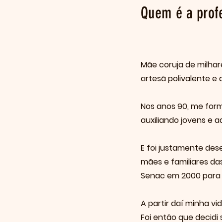
Quem é a profe
Mãe coruja de milha
artesã polivalente e 
Nos anos 90, me forme
auxiliando jovens e a
E foi justamente des
mães e familiares das
Senac em 2000 para
A partir daí minha v
Foi então que decidi 