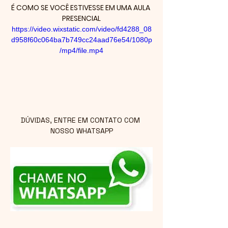
É COMO SE VOCÊ ESTIVESSE EM UMA AULA 
PRESENCIAL
https://video.wixstatic.com/video/fd4288_08
d958f60c064ba7b749cc24aad76e54/1080p
/mp4/file.mp4
DÚVIDAS, ENTRE EM CONTATO COM 
NOSSO WHATSAPP