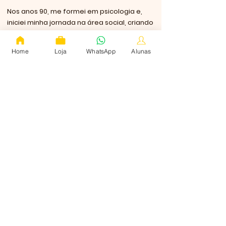
Nos anos 90, me formei em psicologia e,
iniciei minha jornada na área social, criando
projetos, auxiliando jovens e adultos em
situações vulneráveis.
Home
Loja
WhatsApp
Alunas
E foi justamente desenvolvendo um desses
projetos, que conheci a arte em tecidos
para ensinar mães e familiares das crianças
assistidas pelo instituo a gerarem renda, fiz
2 anos de patchwork no Senac em 2000
para melhor execução desse trabalho.
A partir daí minha vida mudou e descobri
minha paixão por ensinar e compartilhar
conhecimento. Foi então que decidi sair do
instituto e passei a me dedicar a arte dos
tecidos, sempre buscando inovar, me
capacitar para fazer dar certo.
Em 2009, fui premiada como a melhor artesã