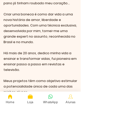
pano já tinham roubado meu coração...
Criar uma boneca é como dar vida a uma
nova história de amor, liberdade e
oportunidades. Com uma técnica exclusiva,
desenvolvida por mim, tornei-me uma
grande expert no assunto, reconhecida no
Brasil e no mundo.
Há mais de 20 anos, dedico minha vida a
ensinar e transformar vidas, fui pioneira em
ensinar passo a passo em revistas e
televisão.
Meus projetos têm como objetivo estimular
a potencialidade única de cada uma das
minhas alunas.
Home
Loja
WhatsApp
Alunas
Acredito que podemos viver uma vida plena
fazendo o que amamos e, assim, fundei a