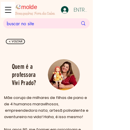
molde
ENTRAR
Bonequeiras Fora da Caixa
< VOLTAR
Quem é a
professora
Vivi Prado?
Mãe coruja de milhares de filhas de pano e
de 4 humanos maravilhosos,
empreendedora nata, artesã polivalente e
aventureira na vida! Haha, é isso mesmo!
Nos anos 90, me formei em psicologia e,