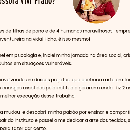
ssora Vivi Prado?
res de filhas de pano e de 4 humanos maravilhosos, empr
aventureira na vida! Haha, é isso mesmo!
i em psicologia e, iniciei minha jornada na área social, cr
dultos em situações vulneráveis.
envolvendo um desses projetos, que conheci a arte em te
 crianças assistidas pelo instituo a gerarem renda, fiz 2
 melhor execução desse trabalho.
ida mudou e descobri minha paixão por ensinar e compart
sair do instituto e passei a me dedicar a arte dos tecido
para fazer dar certo.