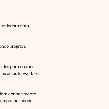
eendedora nata,
iando projetos,
cidos para ensinar
 anos de patchwork no
ilhar conhecimento.
s, sempre buscando