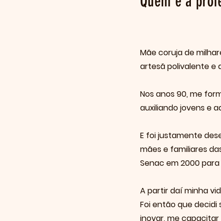
Quem é a profe
Mãe coruja de milha
artesã polivalente e 
Nos anos 90, me forme
auxiliando jovens e a
E foi justamente des
mães e familiares das
Senac em 2000 para
A partir daí minha v
Foi então que decidi 
inovar, me capacitar 