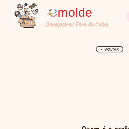
molde
TALL TITLE
Bonequeiras Fora da Caixa
< VOLTAR