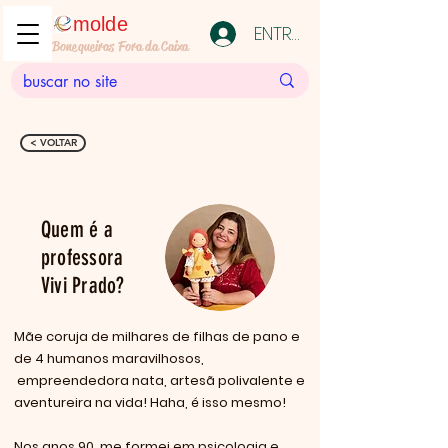
molde
ENTRAR
Bonequeiras Fora da Caixa
< VOLTAR
Quem é a
professora
Vivi Prado?
Mãe coruja de milhares de filhas de pano e
de 4 humanos maravilhosos,
empreendedora nata, artesã polivalente e
aventureira na vida! Haha, é isso mesmo!
Nos anos 90, me formei em psicologia e,