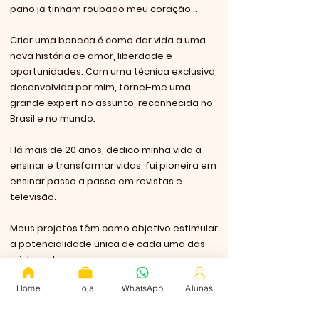
pano já tinham roubado meu coração...
Criar uma boneca é como dar vida a uma
nova história de amor, liberdade e
oportunidades. Com uma técnica exclusiva,
desenvolvida por mim, tornei-me uma
grande expert no assunto, reconhecida no
Brasil e no mundo.
Há mais de 20 anos, dedico minha vida a
ensinar e transformar vidas, fui pioneira em
ensinar passo a passo em revistas e
televisão.
Meus projetos têm como objetivo estimular
a potencialidade única de cada uma das
minhas alunas.
Home
Loja
WhatsApp
Alunas
Acredito que podemos viver uma vida plena
fazendo o que amamos e, assim, fundei a