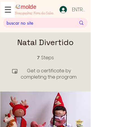
molde
ENTRAR
Bonequeiras Fora da Caixa
Natal Divertido
Steps
7
7 Steps
Get a certificate by
completing the program.