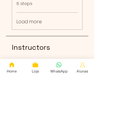
.
6 steps
Load more
Instructors
Vivi Prado
Home
Loja
WhatsApp
Alunas
2 Plans Available, From
R$568.00