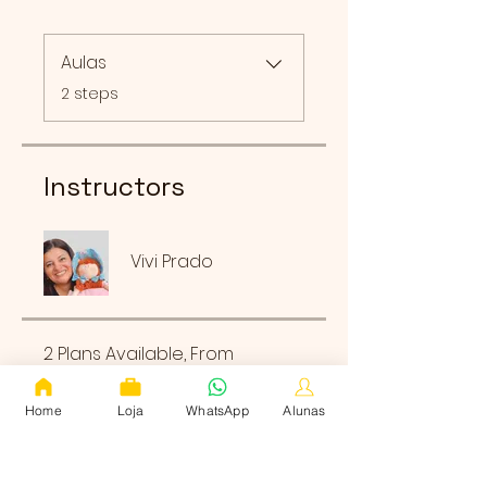
Aulas
.
2 steps
Instructors
Vivi Prado
2 Plans Available, From
R$568.00
Home
Loja
WhatsApp
Alunas