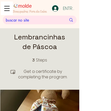
molde
ENTRAR
Bonequeiras Fora da Caixa
Lembrancinhas
de Páscoa
Steps
3
3 Steps
Get a certificate by
completing the program.