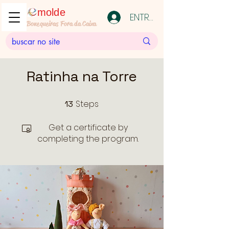
molde
ENTRAR
Bonequeiras Fora da Caixa
Ratinha na Torre
Steps
13
13 Steps
Get a certificate by
completing the program.