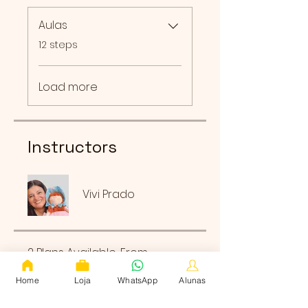
Aulas
.
12 steps
Load more
Instructors
Vivi Prado
2 Plans Available, From
R$568.00
Home
Loja
WhatsApp
Alunas