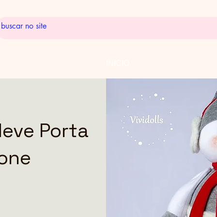
INICIO
eve Porta
one