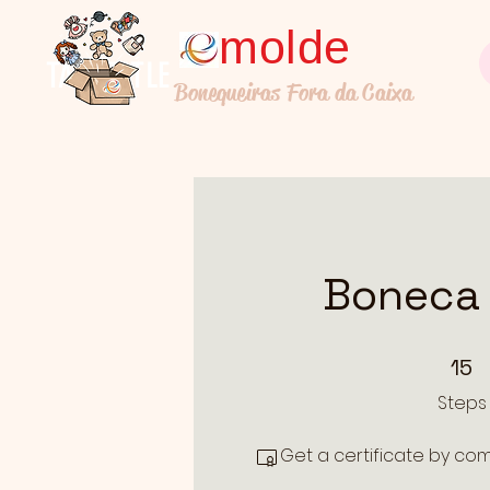
molde
TALL TITLE
Bonequeiras Fora da Caixa
Boneca 
15 Steps
15
Steps
Get a certificate by co