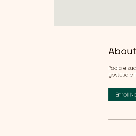
Abou
Paola e su
gostoso e f
Enroll 