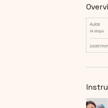
Overv
Aulas
.
14 steps
Load mo
Instr