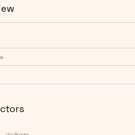
iew
re
uctors
Vivi Prado