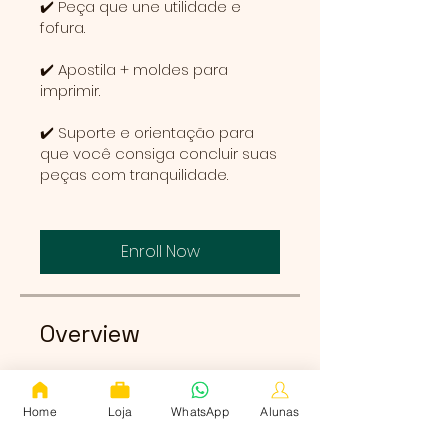
✔️ Peça que une utilidade e
fofura.
✔️ Apostila + moldes para
imprimir.
✔️ Suporte e orientação para
que você consiga concluir suas
peças com tranquilidade.
Enroll Now
Overview
CASINHA Porta
Home
Loja
WhatsApp
Alunas
Panetone
.