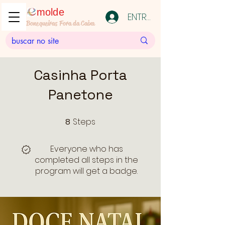
molde
ENTRAR
Bonequeiras Fora da Caixa
Casinha Porta
Panetone
Steps
8
8 Steps
Everyone who has
completed all steps in the
program will get a badge.