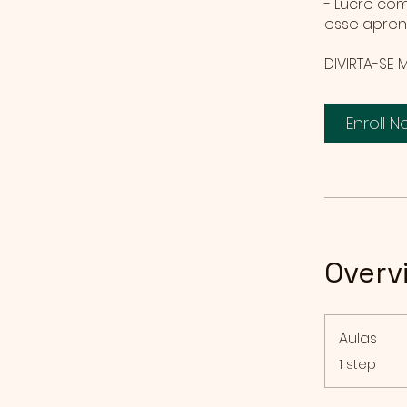
- Lucre co
esse apren
DIVIRTA-SE 
Enroll 
Overv
Aulas
.
1 step