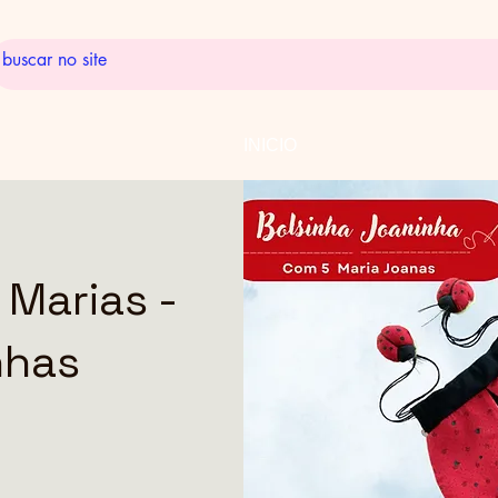
INICIO
 Marias -
nhas