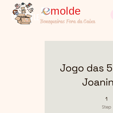
molde
TALL TITLE
Bonequeiras Fora da Caixa
Jogo das 5
Joani
1 Step
1
Step