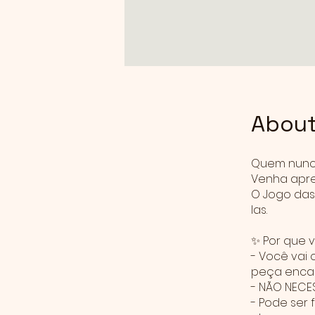
Abou
Quem nunca
Venha apren
O Jogo das
las.
✨ Por que 
- Você vai 
peça encan
- NÃO NECE
- Pode ser 