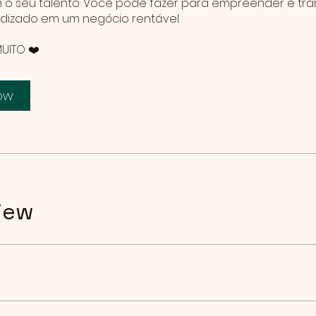
m o seu talento: Você pode fazer para empreender e tr
dizado em um negócio rentável.
MUITO ❤️
Now
iew