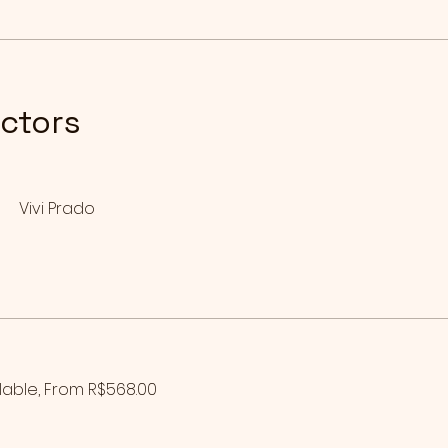
uctors
Vivi Prado
ilable, From R$568.00