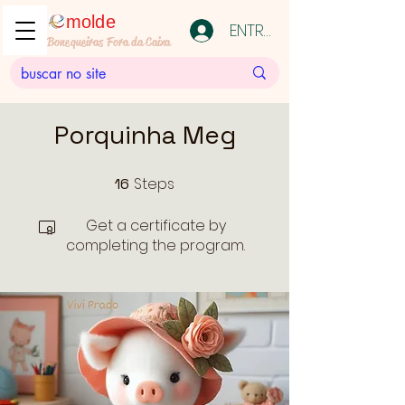
molde
ENTRAR
Bonequeiras Fora da Caixa
Porquinha Meg
Steps
16
16 Steps
Get a certificate by
completing the program.