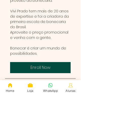
proveito da bonecaria.
Vivi Prado tem mais de 20 anos
de expertise e foi a criadora da
primeira escola de bonecaria
do Brasil.
Aproveite o preço promocional
e venha com a gente.
Bonecar é criar um mundo de
possibilidades.
Enroll Now
Overview
Home
Loja
WhatsApp
Alunas
Apresentação
.
2 steps