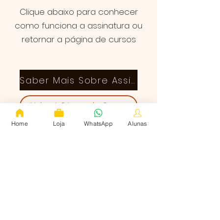
Clique abaixo para conhecer
como funciona a assinatura ou
retornar a página de cursos
Saber Mais Sobre Assinatura
Voltar à Página de Cursos
Home
Loja
WhatsApp
Alunas
Quem somos
Cursos
Corte e Costura Infantil
Termos de uso
Política de Privacidade
Contato